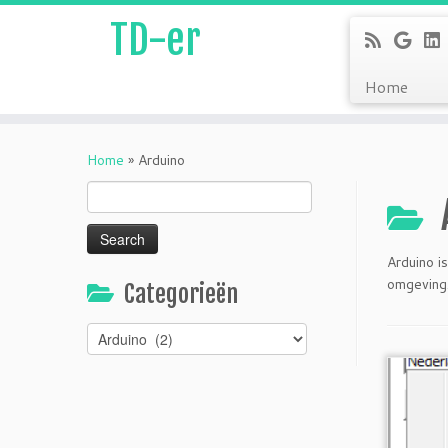
TD-er
Home
Skip
to
Home
»
Arduino
content
Search
for:
Arduino i
omgeving
Categorieën
Categorieën