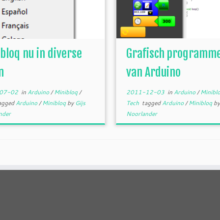
bloq nu in diverse
Grafisch programm
n
van Arduino
07-02
in
Arduino
/
Minibloq
/
2011-12-03
in
Arduino
/
Minibl
agged
Arduino
/
Minibloq
by
Gijs
Tech
tagged
Arduino
/
Minibloq
b
nder
Noorlander